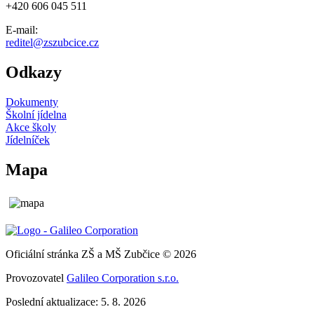
+420 606 045 511
E-mail:
reditel@zszubcice.cz
Odkazy
Dokumenty
Školní jídelna
Akce školy
Jídelníček
Mapa
Oficiální stránka ZŠ a MŠ Zubčice © 2026
Provozovatel
Galileo Corporation s.r.o.
Poslední aktualizace: 5. 8. 2026