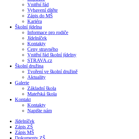
Vnitřní řád
Vybavení dítěte
Zápis do MŠ
Kariéra
Školní jídelna
Informace pro rodiče
Jídelníček
Kontakty
Ceny stravného
Vnitřní řád školní jídelny
STRAVA.cz
Školní družina
Tvoření ve školní družině
Aktuality
Galerie
Základní škola
Mateřská škola
Kontakt
Kontakty
Napište nám
Jídelníček
Zápis ZŠ
Zápis MŠ
Dokumenty ZŠ