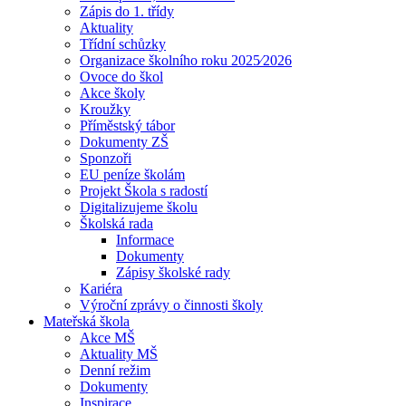
Zápis do 1. třídy
Aktuality
Třídní schůzky
Organizace školního roku 2025⁄2026
Ovoce do škol
Akce školy
Kroužky
Příměstský tábor
Dokumenty ZŠ
Sponzoři
EU peníze školám
Projekt Škola s radostí
Digitalizujeme školu
Školská rada
Informace
Dokumenty
Zápisy školské rady
Kariéra
Výroční zprávy o činnosti školy
Mateřská škola
Akce MŠ
Aktuality MŠ
Denní režim
Dokumenty
Inspirace