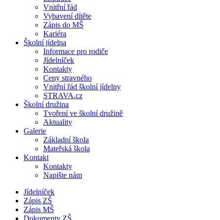
Vnitřní řád
Vybavení dítěte
Zápis do MŠ
Kariéra
Školní jídelna
Informace pro rodiče
Jídelníček
Kontakty
Ceny stravného
Vnitřní řád školní jídelny
STRAVA.cz
Školní družina
Tvoření ve školní družině
Aktuality
Galerie
Základní škola
Mateřská škola
Kontakt
Kontakty
Napište nám
Jídelníček
Zápis ZŠ
Zápis MŠ
Dokumenty ZŠ