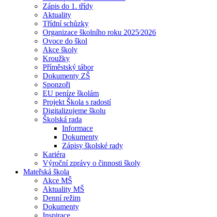
Zápis do 1. třídy
Aktuality
Třídní schůzky
Organizace školního roku 2025⁄2026
Ovoce do škol
Akce školy
Kroužky
Příměstský tábor
Dokumenty ZŠ
Sponzoři
EU peníze školám
Projekt Škola s radostí
Digitalizujeme školu
Školská rada
Informace
Dokumenty
Zápisy školské rady
Kariéra
Výroční zprávy o činnosti školy
Mateřská škola
Akce MŠ
Aktuality MŠ
Denní režim
Dokumenty
Inspirace