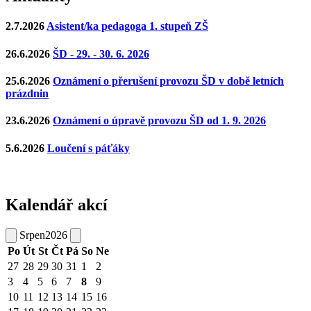
2.7.2026
Asistent/ka pedagoga 1. stupeň ZŠ
26.6.2026
ŠD - 29. - 30. 6. 2026
25.6.2026
Oznámení o přerušení provozu ŠD v době letních
prázdnin
23.6.2026
Oznámení o úpravě provozu ŠD od 1. 9. 2026
5.6.2026
Loučení s páťáky
Kalendář akcí
Srpen
2026
Po
Út
St
Čt
Pá
So
Ne
27
28
29
30
31
1
2
3
4
5
6
7
8
9
10
11
12
13
14
15
16