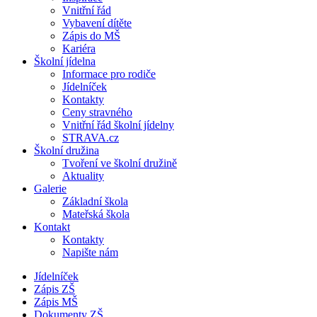
Vnitřní řád
Vybavení dítěte
Zápis do MŠ
Kariéra
Školní jídelna
Informace pro rodiče
Jídelníček
Kontakty
Ceny stravného
Vnitřní řád školní jídelny
STRAVA.cz
Školní družina
Tvoření ve školní družině
Aktuality
Galerie
Základní škola
Mateřská škola
Kontakt
Kontakty
Napište nám
Jídelníček
Zápis ZŠ
Zápis MŠ
Dokumenty ZŠ