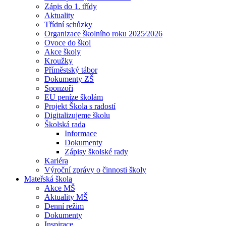
Zápis do 1. třídy
Aktuality
Třídní schůzky
Organizace školního roku 2025⁄2026
Ovoce do škol
Akce školy
Kroužky
Příměstský tábor
Dokumenty ZŠ
Sponzoři
EU peníze školám
Projekt Škola s radostí
Digitalizujeme školu
Školská rada
Informace
Dokumenty
Zápisy školské rady
Kariéra
Výroční zprávy o činnosti školy
Mateřská škola
Akce MŠ
Aktuality MŠ
Denní režim
Dokumenty
Inspirace