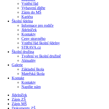
Vnitřní řád
Vybavení dítěte
Zápis do MŠ
Kariéra
Školní jídelna
Informace pro rodiče
Jídelníček
Kontakty
Ceny stravného
Vnitřní řád školní jídelny
STRAVA.cz
Školní družina
Tvoření ve školní družině
Aktuality
Galerie
Základní škola
Mateřská škola
Kontakt
Kontakty
Napište nám
Jídelníček
Zápis ZŠ
Zápis MŠ
Dokumenty ZŠ