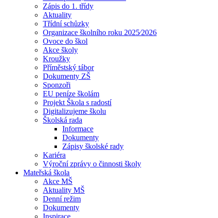
Zápis do 1. třídy
Aktuality
Třídní schůzky
Organizace školního roku 2025⁄2026
Ovoce do škol
Akce školy
Kroužky
Příměstský tábor
Dokumenty ZŠ
Sponzoři
EU peníze školám
Projekt Škola s radostí
Digitalizujeme školu
Školská rada
Informace
Dokumenty
Zápisy školské rady
Kariéra
Výroční zprávy o činnosti školy
Mateřská škola
Akce MŠ
Aktuality MŠ
Denní režim
Dokumenty
Inspirace